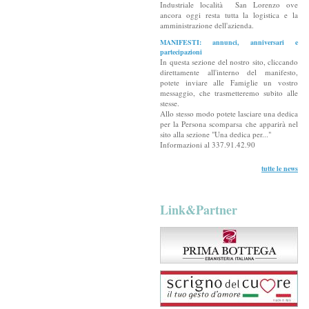
Industriale località San Lorenzo ove
ancora oggi resta tutta la logistica e la
amministrazione dell'azienda.
MANIFESTI: annunci, anniversari e
partecipazioni
In questa sezione del nostro sito, cliccando
direttamente all'interno del manifesto,
potete inviare alle Famiglie un vostro
messaggio, che trasmetteremo subito alle
stesse.
Allo stesso modo potete lasciare una dedica
per la Persona scomparsa che apparirà nel
sito alla sezione "Una dedica per..."
Informazioni al 337.91.42.90
tutte le news
Link&Partner