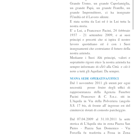
Grande Uomo, un grande Capofamiglia,
un grande Papà, un grande Fratello, un
grande Imprenditore, ci ha insegnato
l'Umiltà ed il Lavoro silente.
E stata scritta da Lui ed è in Lui tutta la
nostra storia.
E' a Lui, a Francesco Pacini, 24 febbraio
1937 - 21 settembre 2009, e ai suoi
principi e precetti che si ispira il nostro
lavoro quotidiano ed è con i Suoi
insegnamenti che costruiamo il futuro della
nostra azienda.
Mediante i Suoi Alti principi, valori e
soprattutto rigore etico la nostra azienda ha
sempre informato di sÃ© alla Città e ciò è
noto a tutti gli Aquilani. Da sempre.
NUOVA SEDE OPERATIVA/UFFICI
Dal 1 novembre 2011 gli utenti per ogni
necessità posso fruire degli uffici di
rappresentanza della Agenzia Funebre
Pacini Francesco & C. S.n.c. siti in
L'Aquila in Via della Polveriera (angolo
S.S. 17 bis, di fronte all' ingresso est del
cimitero)e dotati di comodo parcheggio.
Dal 07.04.2009 al 31.10.2011 la sede
storica di L'Aquila sita in zona Piazza San
Pietro - Piazza San Domenico - Via
Forcella fu trasferita a Fossa in Zona