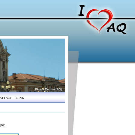
ATTACI
LINK
a per
.