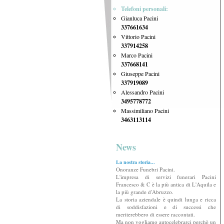
Telefoni personali:
Gianluca Pacini
337661634
Vittorio Pacini
337914258
Marco Pacini
337668141
Giuseppe Pacini
337919089
Alessandro Pacini
3495778772
Massimiliano Pacini
3463113114
News
La nostra storia...
Onoranze Funebri Pacini.
L'impresa di servizi funerari Pacini
Francesco & C è la più antica di L'Aquila e
la più grande d'Abruzzo.
La storia aziendale è quindi lunga e ricca
di soddisfazioni e di successi che
meriterebbero di essere raccontati.
Ma non vogliamo autocelebrarci perchè un