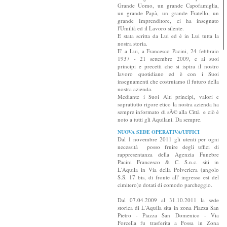
Grande Uomo, un grande Capofamiglia,
un grande Papà, un grande Fratello, un
grande Imprenditore, ci ha insegnato
l'Umiltà ed il Lavoro silente.
E stata scritta da Lui ed è in Lui tutta la
nostra storia.
E' a Lui, a Francesco Pacini, 24 febbraio
1937 - 21 settembre 2009, e ai suoi
principi e precetti che si ispira il nostro
lavoro quotidiano ed è con i Suoi
insegnamenti che costruiamo il futuro della
nostra azienda.
Mediante i Suoi Alti principi, valori e
soprattutto rigore etico la nostra azienda ha
sempre informato di sÃ© alla Città e ciò è
noto a tutti gli Aquilani. Da sempre.
NUOVA SEDE OPERATIVA/UFFICI
Dal 1 novembre 2011 gli utenti per ogni
necessità posso fruire degli uffici di
rappresentanza della Agenzia Funebre
Pacini Francesco & C. S.n.c. siti in
L'Aquila in Via della Polveriera (angolo
S.S. 17 bis, di fronte all' ingresso est del
cimitero)e dotati di comodo parcheggio.
Dal 07.04.2009 al 31.10.2011 la sede
storica di L'Aquila sita in zona Piazza San
Pietro - Piazza San Domenico - Via
Forcella fu trasferita a Fossa in Zona