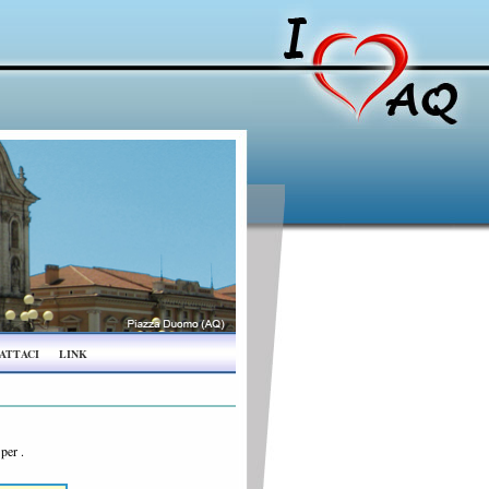
ATTACI
LINK
a per
.