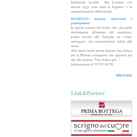
Industriale località San Lorenzo ove
ancora oggi resta tutta la logistica e la
amministrazione dell'azienda.
MANIFESTI: annunci, anniversari e
partecipazioni
In questa sezione del nostro sito, cliccando
direttamente all'interno del manifesto,
potete inviare alle Famiglie un vostro
messaggio, che trasmetteremo subito alle
stesse.
Allo stesso modo potete lasciare una dedica
per la Persona scomparsa che apparirà nel
sito alla sezione "Una dedica per..."
Informazioni al 337.91.42.90
tutte le news
Link&Partner