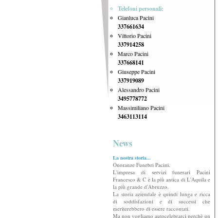
Telefoni personali:
Gianluca Pacini
337661634
Vittorio Pacini
337914258
Marco Pacini
337668141
Giuseppe Pacini
337919089
Alessandro Pacini
3495778772
Massimiliano Pacini
3463113114
News
La nostra storia...
Onoranze Funebri Pacini.
L'impresa di servizi funerari Pacini
Francesco & C è la più antica di L'Aquila e
la più grande d'Abruzzo.
La storia aziendale è quindi lunga e ricca
di soddisfazioni e di successi che
meriterebbero di essere raccontati.
Ma non vogliamo autocelebrarci perchè un