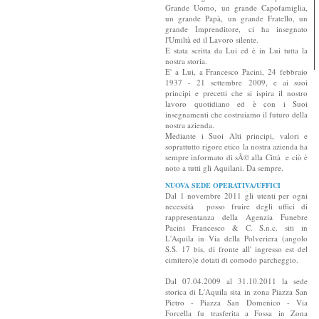
Grande Uomo, un grande Capofamiglia,
un grande Papà, un grande Fratello, un
grande Imprenditore, ci ha insegnato
l'Umiltà ed il Lavoro silente.
E stata scritta da Lui ed è in Lui tutta la
nostra storia.
E' a Lui, a Francesco Pacini, 24 febbraio
1937 - 21 settembre 2009, e ai suoi
principi e precetti che si ispira il nostro
lavoro quotidiano ed è con i Suoi
insegnamenti che costruiamo il futuro della
nostra azienda.
Mediante i Suoi Alti principi, valori e
soprattutto rigore etico la nostra azienda ha
sempre informato di sÃ© alla Città e ciò è
noto a tutti gli Aquilani. Da sempre.
NUOVA SEDE OPERATIVA/UFFICI
Dal 1 novembre 2011 gli utenti per ogni
necessità posso fruire degli uffici di
rappresentanza della Agenzia Funebre
Pacini Francesco & C. S.n.c. siti in
L'Aquila in Via della Polveriera (angolo
S.S. 17 bis, di fronte all' ingresso est del
cimitero)e dotati di comodo parcheggio.
Dal 07.04.2009 al 31.10.2011 la sede
storica di L'Aquila sita in zona Piazza San
Pietro - Piazza San Domenico - Via
Forcella fu trasferita a Fossa in Zona