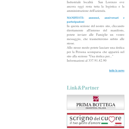
Industriale località San Lorenzo ove
ancora oggi resta tutta la logistica e la
amministrazione dell'azienda.
MANIFESTI: annunci, anniversari e
partecipazioni
In questa sezione del nostro sito, cliccando
direttamente all'interno del manifesto,
potete inviare alle Famiglie un vostro
messaggio, che trasmetteremo subito alle
stesse.
Allo stesso modo potete lasciare una dedica
per la Persona scomparsa che apparirà nel
sito alla sezione "Una dedica per..."
Informazioni al 337.91.42.90
tutte le news
Link&Partner