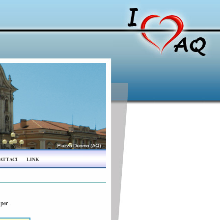
ATTACI
LINK
a per
.