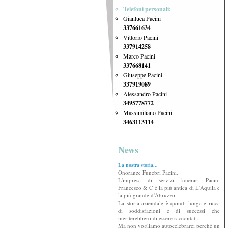
Telefoni personali:
Gianluca Pacini
337661634
Vittorio Pacini
337914258
Marco Pacini
337668141
Giuseppe Pacini
337919089
Alessandro Pacini
3495778772
Massimiliano Pacini
3463113114
News
La nostra storia...
Onoranze Funebri Pacini.
L'impresa di servizi funerari Pacini
Francesco & C è la più antica di L'Aquila e
la più grande d'Abruzzo.
La storia aziendale è quindi lunga e ricca
di soddisfazioni e di successi che
meriterebbero di essere raccontati.
Ma non vogliamo autocelebrarci perchè un