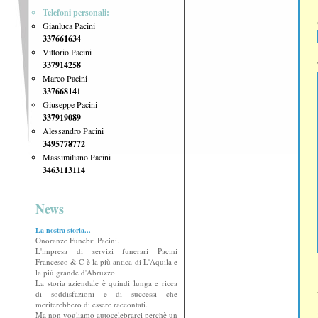
Telefoni personali:
Gianluca Pacini
337661634
Vittorio Pacini
337914258
Marco Pacini
337668141
Giuseppe Pacini
337919089
Alessandro Pacini
3495778772
Massimiliano Pacini
3463113114
News
La nostra storia...
Onoranze Funebri Pacini.
L'impresa di servizi funerari Pacini
Francesco & C è la più antica di L'Aquila e
la più grande d'Abruzzo.
La storia aziendale è quindi lunga e ricca
di soddisfazioni e di successi che
meriterebbero di essere raccontati.
Ma non vogliamo autocelebrarci perchè un