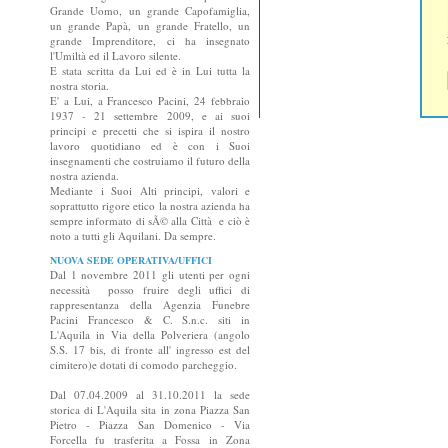
Grande Uomo, un grande Capofamiglia,
un grande Papà, un grande Fratello, un
grande Imprenditore, ci ha insegnato
l'Umiltà ed il Lavoro silente.
E stata scritta da Lui ed è in Lui tutta la
nostra storia.
E' a Lui, a Francesco Pacini, 24 febbraio
1937 - 21 settembre 2009, e ai suoi
principi e precetti che si ispira il nostro
lavoro quotidiano ed è con i Suoi
insegnamenti che costruiamo il futuro della
nostra azienda.
Mediante i Suoi Alti principi, valori e
soprattutto rigore etico la nostra azienda ha
sempre informato di sÃ© alla Città e ciò è
noto a tutti gli Aquilani. Da sempre.
NUOVA SEDE OPERATIVA/UFFICI
Dal 1 novembre 2011 gli utenti per ogni
necessità posso fruire degli uffici di
rappresentanza della Agenzia Funebre
Pacini Francesco & C. S.n.c. siti in
L'Aquila in Via della Polveriera (angolo
S.S. 17 bis, di fronte all' ingresso est del
cimitero)e dotati di comodo parcheggio.
Dal 07.04.2009 al 31.10.2011 la sede
storica di L'Aquila sita in zona Piazza San
Pietro - Piazza San Domenico - Via
Forcella fu trasferita a Fossa in Zona