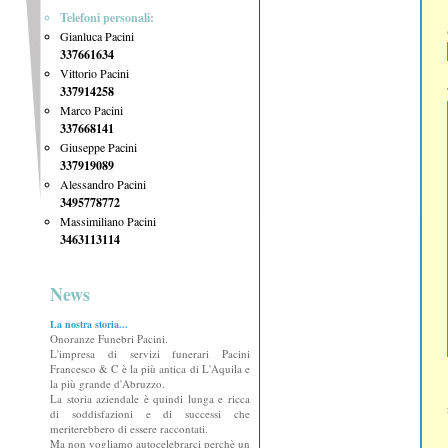
Telefoni personali:
Gianluca Pacini
337661634
Vittorio Pacini
337914258
Marco Pacini
337668141
Giuseppe Pacini
337919089
Alessandro Pacini
3495778772
Massimiliano Pacini
3463113114
News
La nostra storia...
Onoranze Funebri Pacini.
L'impresa di servizi funerari Pacini
Francesco & C è la più antica di L'Aquila e
la più grande d'Abruzzo.
La storia aziendale è quindi lunga e ricca
di soddisfazioni e di successi che
meriterebbero di essere raccontati.
Ma non vogliamo autocelebrarci perchè un