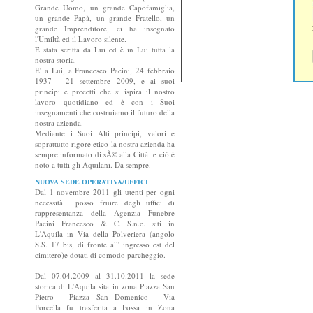
Grande Uomo, un grande Capofamiglia,
un grande Papà, un grande Fratello, un
grande Imprenditore, ci ha insegnato
l'Umiltà ed il Lavoro silente.
E stata scritta da Lui ed è in Lui tutta la
nostra storia.
E' a Lui, a Francesco Pacini, 24 febbraio
1937 - 21 settembre 2009, e ai suoi
principi e precetti che si ispira il nostro
lavoro quotidiano ed è con i Suoi
insegnamenti che costruiamo il futuro della
nostra azienda.
Mediante i Suoi Alti principi, valori e
soprattutto rigore etico la nostra azienda ha
sempre informato di sÃ© alla Città e ciò è
noto a tutti gli Aquilani. Da sempre.
NUOVA SEDE OPERATIVA/UFFICI
Dal 1 novembre 2011 gli utenti per ogni
necessità posso fruire degli uffici di
rappresentanza della Agenzia Funebre
Pacini Francesco & C. S.n.c. siti in
L'Aquila in Via della Polveriera (angolo
S.S. 17 bis, di fronte all' ingresso est del
cimitero)e dotati di comodo parcheggio.
Dal 07.04.2009 al 31.10.2011 la sede
storica di L'Aquila sita in zona Piazza San
Pietro - Piazza San Domenico - Via
Forcella fu trasferita a Fossa in Zona