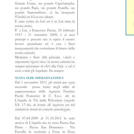
Grande Uomo, un grande Capofamiglia,
un grande Papà, un grande Fratello, un
grande Imprenditore, ci ha insegnato
l'Umiltà ed il Lavoro silente.
E stata scritta da Lui ed è in Lui tutta la
nostra storia.
E' a Lui, a Francesco Pacini, 24 febbraio
1937 - 21 settembre 2009, e ai suoi
principi e precetti che si ispira il nostro
lavoro quotidiano ed è con i Suoi
insegnamenti che costruiamo il futuro della
nostra azienda.
Mediante i Suoi Alti principi, valori e
soprattutto rigore etico la nostra azienda ha
sempre informato di sÃ© alla Città e ciò è
noto a tutti gli Aquilani. Da sempre.
NUOVA SEDE OPERATIVA/UFFICI
Dal 1 novembre 2011 gli utenti per ogni
necessità posso fruire degli uffici di
rappresentanza della Agenzia Funebre
Pacini Francesco & C. S.n.c. siti in
L'Aquila in Via della Polveriera (angolo
S.S. 17 bis, di fronte all' ingresso est del
cimitero)e dotati di comodo parcheggio.
Dal 07.04.2009 al 31.10.2011 la sede
storica di L'Aquila sita in zona Piazza San
Pietro - Piazza San Domenico - Via
Forcella fu trasferita a Fossa in Zona