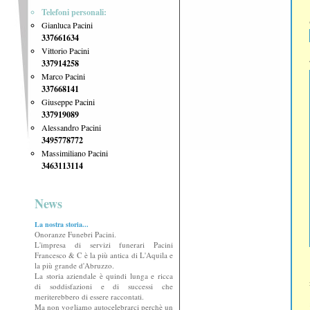
Telefoni personali:
Gianluca Pacini
337661634
Vittorio Pacini
337914258
Marco Pacini
337668141
Giuseppe Pacini
337919089
Alessandro Pacini
3495778772
Massimiliano Pacini
3463113114
News
La nostra storia...
Onoranze Funebri Pacini.
L'impresa di servizi funerari Pacini
Francesco & C è la più antica di L'Aquila e
la più grande d'Abruzzo.
La storia aziendale è quindi lunga e ricca
di soddisfazioni e di successi che
meriterebbero di essere raccontati.
Ma non vogliamo autocelebrarci perchè un